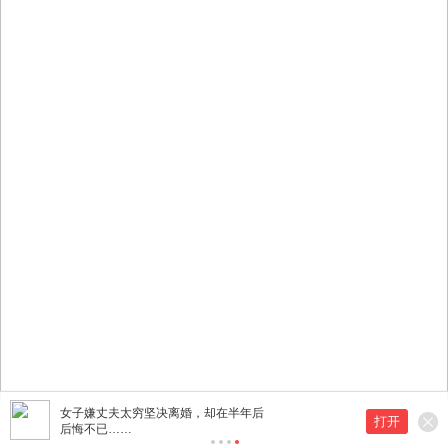
女子嫌丈夫太穷坚决离婚，却在半年后
打开
后悔不已……