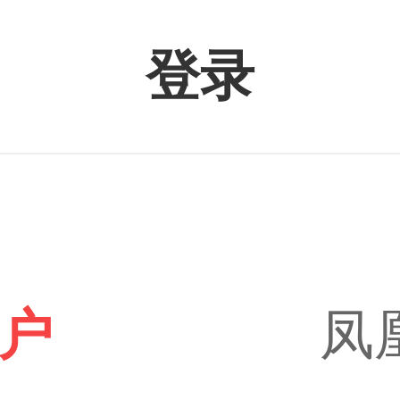
登录
户
凤