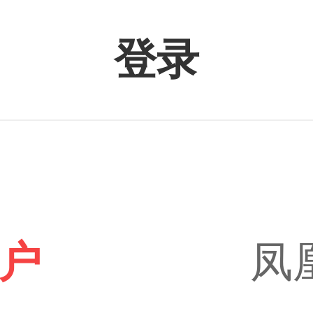
登录
户
凤