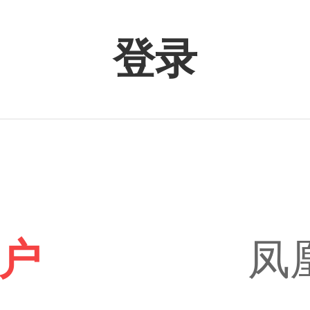
登录
户
凤