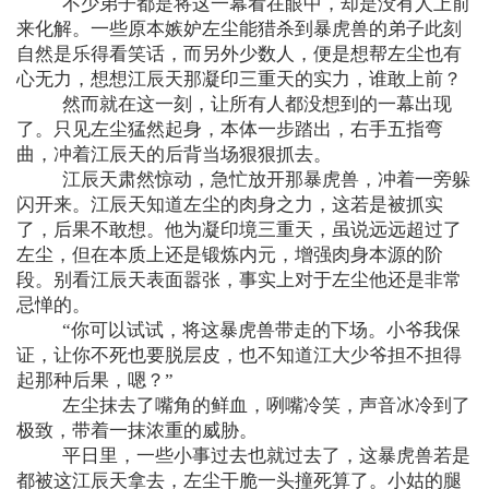
不少弟子都是将这一幕看在眼中，却是没有人上前
来化解。一些原本嫉妒左尘能猎杀到暴虎兽的弟子此刻
自然是乐得看笑话，而另外少数人，便是想帮左尘也有
心无力，想想江辰天那凝印三重天的实力，谁敢上前？
然而就在这一刻，让所有人都没想到的一幕出现
了。只见左尘猛然起身，本体一步踏出，右手五指弯
曲，冲着江辰天的后背当场狠狠抓去。
江辰天肃然惊动，急忙放开那暴虎兽，冲着一旁躲
闪开来。江辰天知道左尘的肉身之力，这若是被抓实
了，后果不敢想。他为凝印境三重天，虽说远远超过了
左尘，但在本质上还是锻炼内元，增强肉身本源的阶
段。别看江辰天表面嚣张，事实上对于左尘他还是非常
忌惮的。
“你可以试试，将这暴虎兽带走的下场。小爷我保
证，让你不死也要脱层皮，也不知道江大少爷担不担得
起那种后果，嗯？”
左尘抹去了嘴角的鲜血，咧嘴冷笑，声音冰冷到了
极致，带着一抹浓重的威胁。
平日里，一些小事过去也就过去了，这暴虎兽若是
都被这江辰天拿去，左尘干脆一头撞死算了。小姑的腿