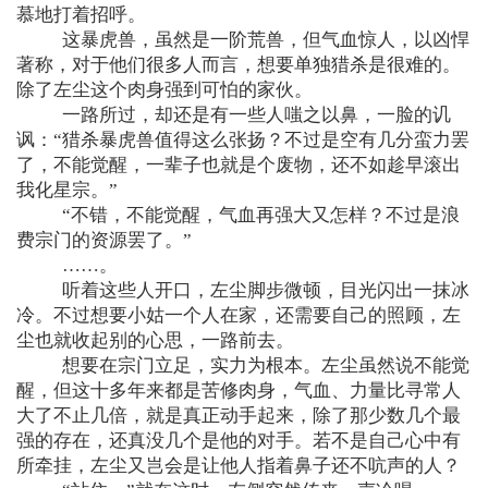
慕地打着招呼。
这暴虎兽，虽然是一阶荒兽，但气血惊人，以凶悍
著称，对于他们很多人而言，想要单独猎杀是很难的。
除了左尘这个肉身强到可怕的家伙。
一路所过，却还是有一些人嗤之以鼻，一脸的讥
讽：“猎杀暴虎兽值得这么张扬？不过是空有几分蛮力罢
了，不能觉醒，一辈子也就是个废物，还不如趁早滚出
我化星宗。”
“不错，不能觉醒，气血再强大又怎样？不过是浪
费宗门的资源罢了。”
……。
听着这些人开口，左尘脚步微顿，目光闪出一抹冰
冷。不过想要小姑一个人在家，还需要自己的照顾，左
尘也就收起别的心思，一路前去。
想要在宗门立足，实力为根本。左尘虽然说不能觉
醒，但这十多年来都是苦修肉身，气血、力量比寻常人
大了不止几倍，就是真正动手起来，除了那少数几个最
强的存在，还真没几个是他的对手。若不是自己心中有
所牵挂，左尘又岂会是让他人指着鼻子还不吭声的人？