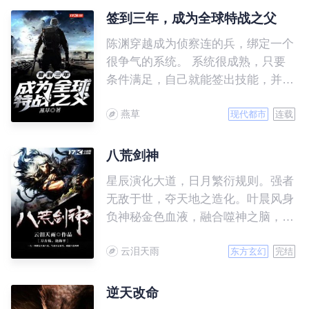
签到三年，成为全球特战之父
陈渊穿越成为侦察连的兵，绑定一个
很争气的系统。 系统很成熟，只要
条件满足，自己就能签出技能，并且
监督修炼。 从小成到大成，再到圆
燕草
满，凡是他的技能，都会自行修炼，
现代都市
连载
陈渊想努力，都没什么机会。 奈何
他的系统实在太争气了，只是签到三
八荒剑神
年，他就成为全球特战之父。
星辰演化大道，日月繁衍规则。强者
无敌于世，夺天地之造化。叶晨风身
负神秘金色血液，融合噬神之脑，继
承恒古不朽意志，一念万骨枯，一剑
云泪天雨
沧海平，一人一剑横扫天地八荒，气
东方玄幻
完结
凌万古苍穹，成就八荒剑神！
逆天改命