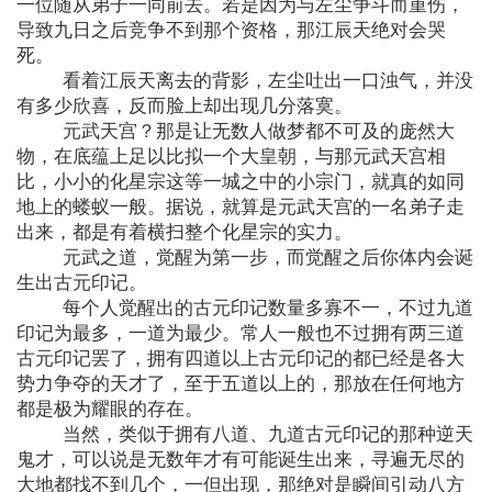
一位随从弟子一同前去。若是因为与左尘争斗而重伤，
导致九日之后竞争不到那个资格，那江辰天绝对会哭
死。
看着江辰天离去的背影，左尘吐出一口浊气，并没
有多少欣喜，反而脸上却出现几分落寞。
元武天宫？那是让无数人做梦都不可及的庞然大
物，在底蕴上足以比拟一个大皇朝，与那元武天宫相
比，小小的化星宗这等一城之中的小宗门，就真的如同
地上的蝼蚁一般。据说，就算是元武天宫的一名弟子走
出来，都是有着横扫整个化星宗的实力。
元武之道，觉醒为第一步，而觉醒之后你体内会诞
生出古元印记。
每个人觉醒出的古元印记数量多寡不一，不过九道
印记为最多，一道为最少。常人一般也不过拥有两三道
古元印记罢了，拥有四道以上古元印记的都已经是各大
势力争夺的天才了，至于五道以上的，那放在任何地方
都是极为耀眼的存在。
当然，类似于拥有八道、九道古元印记的那种逆天
鬼才，可以说是无数年才有可能诞生出来，寻遍无尽的
大地都找不到几个，一但出现，那绝对是瞬间引动八方