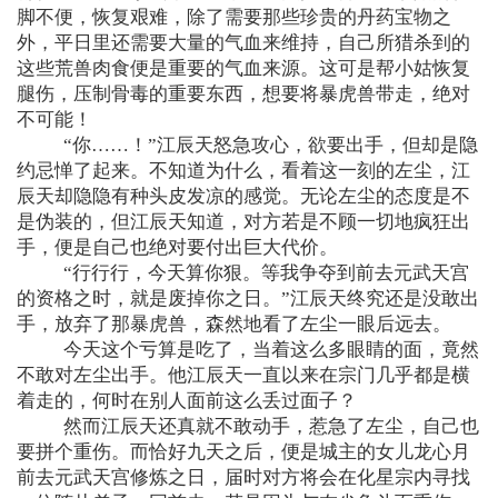
脚不便，恢复艰难，除了需要那些珍贵的丹药宝物之
外，平日里还需要大量的气血来维持，自己所猎杀到的
这些荒兽肉食便是重要的气血来源。这可是帮小姑恢复
腿伤，压制骨毒的重要东西，想要将暴虎兽带走，绝对
不可能！
“你……！”江辰天怒急攻心，欲要出手，但却是隐
约忌惮了起来。不知道为什么，看着这一刻的左尘，江
辰天却隐隐有种头皮发凉的感觉。无论左尘的态度是不
是伪装的，但江辰天知道，对方若是不顾一切地疯狂出
手，便是自己也绝对要付出巨大代价。
“行行行，今天算你狠。等我争夺到前去元武天宫
的资格之时，就是废掉你之日。”江辰天终究还是没敢出
手，放弃了那暴虎兽，森然地看了左尘一眼后远去。
今天这个亏算是吃了，当着这么多眼睛的面，竟然
不敢对左尘出手。他江辰天一直以来在宗门几乎都是横
着走的，何时在别人面前这么丢过面子？
然而江辰天还真就不敢动手，惹急了左尘，自己也
要拼个重伤。而恰好九天之后，便是城主的女儿龙心月
前去元武天宫修炼之日，届时对方将会在化星宗内寻找