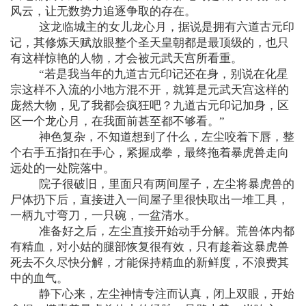
风云，让无数势力追逐争取的存在。
这龙临城主的女儿龙心月，据说是拥有六道古元印
记，其修炼天赋放眼整个圣天皇朝都是最顶级的，也只
有这样惊艳的人物，才会被元武天宫所看重。
“若是我当年的九道古元印记还在身，别说在化星
宗这样不入流的小地方混不开，就算是元武天宫这样的
庞然大物，见了我都会疯狂吧？九道古元印记加身，区
区一个龙心月，在我面前甚至都不够看。”
神色复杂，不知道想到了什么，左尘咬着下唇，整
个右手五指扣在手心，紧握成拳，最终拖着暴虎兽走向
远处的一处院落中。
院子很破旧，里面只有两间屋子，左尘将暴虎兽的
尸体扔下后，直接进入一间屋子里很快取出一堆工具，
一柄九寸弯刀，一只碗，一盆清水。
准备好之后，左尘直接开始动手分解。荒兽体内都
有精血，对小姑的腿部恢复很有效，只有趁着这暴虎兽
死去不久尽快分解，才能保持精血的新鲜度，不浪费其
中的血气。
静下心来，左尘神情专注而认真，闭上双眼，开始