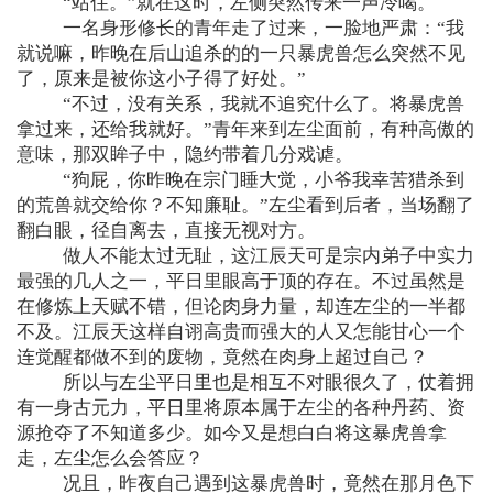
“站住。”就在这时，左侧突然传来一声冷喝。
一名身形修长的青年走了过来，一脸地严肃：“我
就说嘛，昨晚在后山追杀的的一只暴虎兽怎么突然不见
了，原来是被你这小子得了好处。”
“不过，没有关系，我就不追究什么了。将暴虎兽
拿过来，还给我就好。”青年来到左尘面前，有种高傲的
意味，那双眸子中，隐约带着几分戏谑。
“狗屁，你昨晚在宗门睡大觉，小爷我幸苦猎杀到
的荒兽就交给你？不知廉耻。”左尘看到后者，当场翻了
翻白眼，径自离去，直接无视对方。
做人不能太过无耻，这江辰天可是宗内弟子中实力
最强的几人之一，平日里眼高于顶的存在。不过虽然是
在修炼上天赋不错，但论肉身力量，却连左尘的一半都
不及。江辰天这样自诩高贵而强大的人又怎能甘心一个
连觉醒都做不到的废物，竟然在肉身上超过自己？
所以与左尘平日里也是相互不对眼很久了，仗着拥
有一身古元力，平日里将原本属于左尘的各种丹药、资
源抢夺了不知道多少。如今又是想白白将这暴虎兽拿
走，左尘怎么会答应？
况且，昨夜自己遇到这暴虎兽时，竟然在那月色下