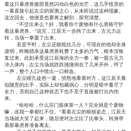
看这只暴虎兽腹部竟然闪动白色的光芒，这几乎怪异的
一幕直接引起左尘的探测之心，从未听说过这种现象。
这次回去，他便是也要将之解剖，探究清楚。
“不交出来么？好，我看你个废物有什么资格守护
着这暴虎兽。”说完，江辰天一步跨了出来，古元力运
转，当场一拳轰了出来。
若是平时，左尘还能抵抗几分，可现在的他却全身
虚弱，昨晚猎杀这暴虎兽耗费了太多的力气，根本没恢
复过来。此刻承受这江辰海的全力一拳，被一股古元力
冲入体内，左尘当场就跌跌撞撞倒在了几米开外，哼了
一声，整个人口中喷出一口鲜血。
左尘瞳孔徒然一凝，愤怒地看着对方，这江辰天看
似随意的出手，实际上却包藏祸心，分明是暗中蓄尽了
全力，否则自己这种状态下也不至于直接被打出内伤
来。
“哈哈哈，什么宗门炼体第一人？完全就是个废物
嘛，连我一拳都扛不住。”看着左尘的狼狈姿态，江辰天
当场就大笑了起来，随后便对左尘比了比拳头，转身带
着那暴虎兽准备离去。