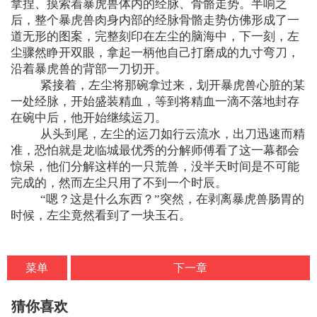
拿捏、摸索着暴虎兽体内的经脉、骨骼走势。半响之
后，整个暴虎兽肉身内部的经脉骨骼走势仿佛形成了一
道无形的图案，完整刻印在左尘的脑海中，下一刻，左
尘骤然睁开双眼，拿起一柄他自己打磨成的九寸弯刀，
沿着暴虎兽的背部一刀切开。
紧接着，左尘将那碗拿过来，划开暴虎兽心脏的某
一处经脉，开始盛装精血，等到将精血一滴不落地封存
在碗中后，他开始继续运刀。
从头到尾，左尘的运刀如行云流水，出刀迅速而精
准，恐怕就是龙临城最优秀的分解师傅看了这一幕都会
惊呆，他们分解这样的一只荒兽，没半天时间是不可能
完成的，然而左尘只用了不到一个时辰。
“嗯？这是什么东西？”突然，在剥离暴虎兽肠胃的
时候，左尘竟然看到了一块玉石。
菜单
下一章
猜你喜欢