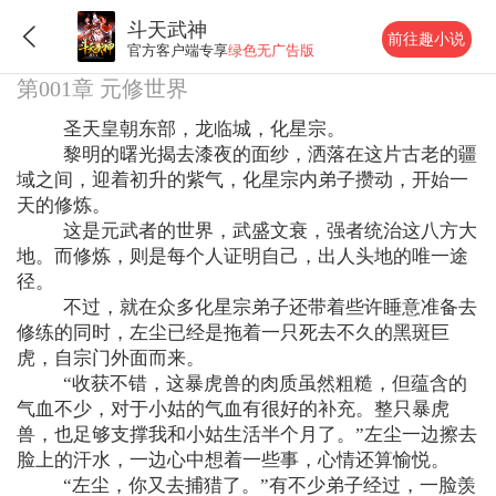
斗天武神
前往趣小说
官方客户端专享
绿色无广告版
第001章 元修世界
圣天皇朝东部，龙临城，化星宗。
黎明的曙光揭去漆夜的面纱，洒落在这片古老的疆
域之间，迎着初升的紫气，化星宗内弟子攒动，开始一
天的修炼。
这是元武者的世界，武盛文衰，强者统治这八方大
地。而修炼，则是每个人证明自己，出人头地的唯一途
径。
不过，就在众多化星宗弟子还带着些许睡意准备去
修练的同时，左尘已经是拖着一只死去不久的黑斑巨
虎，自宗门外面而来。
“收获不错，这暴虎兽的肉质虽然粗糙，但蕴含的
气血不少，对于小姑的气血有很好的补充。整只暴虎
兽，也足够支撑我和小姑生活半个月了。”左尘一边擦去
脸上的汗水，一边心中想着一些事，心情还算愉悦。
“左尘，你又去捕猎了。”有不少弟子经过，一脸羡