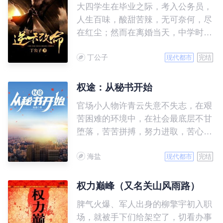
大四学生在毕业之际，考入公务员，
人生百味，酸甜苦辣，无可奈何，尽
在红尘；然而在离婚当天，中学时期
的初恋情人成为他命中的贵人，从此
丁公子
人生开始逆袭，一路开挂，开到茶
现代都市
完结
蘼。
权途：从秘书开始
官场小人物许青云失意不失志，在艰
苦困难的环境中，在社会最底层不甘
堕落，苦苦拼搏，努力进取，苦心
人，天不负，一次偶然的机会，他走
海盐
上新的工作岗位，从此平步青云……
现代都市
完结
权力巅峰（又名关山风雨路）
脾气火爆、军人出身的柳擎宇初入职
场，就被手下们给架空了，切看办事