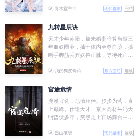
人生。
青木堂主韦
现代都市
完结
九转星辰诀
天才少年苏阳，被未婚妻暗算当做三
年血奴圈养，抽干体内至尊血脉，挑
断手脚筋丢弃妖兽山脉，等待死亡来
临。 然而，一块黑色石头的出现，
我的狗皮膏药
让苏阳大难不死，习斗战圣法，创九
东方玄幻
连载
转星辰诀，灭仇敌，夺造化。 从此
踏上一段血战无敌之路！
官途危情
漫漫官途，危情相伴。步步为营，直
上巅峰。仕途天才、京大高材生冯天
明蛰伏多年，突然走上官场舞台中
央，面对上级、下级、兄弟、朋友，
巴山破晓
处处有情，处处危机四伏，保持初
现代都市
连载