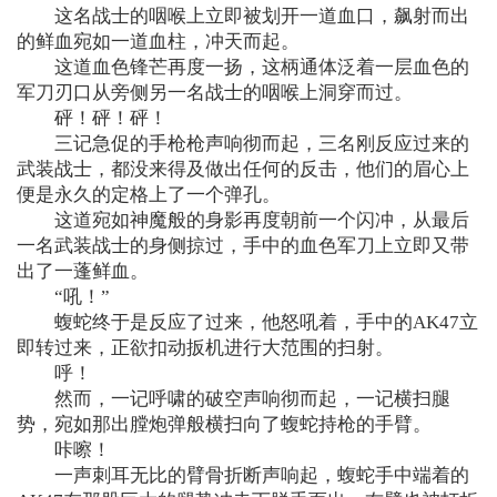
这名战士的咽喉上立即被划开一道血口，飙射而出
的鲜血宛如一道血柱，冲天而起。
这道血色锋芒再度一扬，这柄通体泛着一层血色的
军刀刃口从旁侧另一名战士的咽喉上洞穿而过。
砰！砰！砰！
三记急促的手枪枪声响彻而起，三名刚反应过来的
武装战士，都没来得及做出任何的反击，他们的眉心上
便是永久的定格上了一个弹孔。
这道宛如神魔般的身影再度朝前一个闪冲，从最后
一名武装战士的身侧掠过，手中的血色军刀上立即又带
出了一蓬鲜血。
“吼！”
蝮蛇终于是反应了过来，他怒吼着，手中的AK47立
即转过来，正欲扣动扳机进行大范围的扫射。
呼！
然而，一记呼啸的破空声响彻而起，一记横扫腿
势，宛如那出膛炮弹般横扫向了蝮蛇持枪的手臂。
咔嚓！
一声刺耳无比的臂骨折断声响起，蝮蛇手中端着的