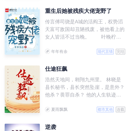
心，逆流而上，以超常规的道路，走
上官途巅峰……
重生后她被残疾大佬宠野了
传言傅司骁是A城的活阎王，权势滔
天富可敌国却丑陋残废，被他看上的
女人皆活不过当晚。 叶晚柠一
朝重生到被傅司骁救下的当天，二话
年年有余
不说就抓紧了活阎王，众人皆等着她
现代言情
完结
被扫地出门。 可没想到她被活
阎王盛宠上天，日子过的风生水起好
仕途狂飙
不快活，那些伤她欺她的，更是被踩
浩然天地间，翱翔九州里。 林晓是
在脚底。 众人嘲笑，再得宠整
县长秘书，县长突然坠崖，是意外？
日也得面对一个又丑又瘫的残废，叶
他杀？畏罪自杀？ 他的人生轨迹逆
晚柠淡笑不语。 直到有一天，
转，被放逐到最偏远的乡镇做了一般
众人看到那个英俊绝伦身姿颀长的大
夏雨飘飘
干部，顶头上司是给他戴绿帽的那个
都市其他
连载
佬堵着她在角落亲……
人，抗洪遇险，醒来，镇长换成了他
的初恋苗慧。 苗慧唤醒了一个装睡
逆袭