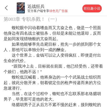
近战狂兵
前往趣小说
官方客户端专享
绿色无广告版
第003章 专职杀戮！（一）
蝮蛇眼中闪动着嗜血而又亢奋之色，饶是一个照面
他身边有四名战士被狙杀，但却是未能让他退却，反而
是如同发现猎物般的亢奋而起。
如果他能够率先击毙目标，抢先一步的抓到那个女
人，那他可以单独分到一成的酬金。
这个世界上，金钱可以让人变得疯狂，即便是付出
生命的代价。
“跟我冲上去，目标就在前面，他已经受伤，还带着
个娘们，他跑不远！”
蝮蛇低沉喊着，他将身边的一个个武装战士组织而
起，彼此分散开来，朝着锁定住的枪声传递而来的方位
急速潜行。
当然，在这个过程中，蝮蛇也不忘联系那名络腮胡
男子，毕竟那可是他的老大。
络腮胡男子正从后方不紧不慢的赶来，接到蝮蛇的