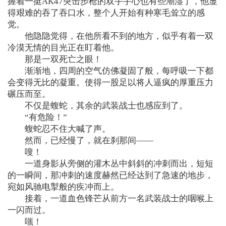
握着一挺AK47突击步枪的双手手心也有些潮湿了，他显
得艰难的吞了吞口水，整个人开始有种寒毛耸立的感
觉。
他隐隐觉得，在他所看不到的地方，似乎有着一双
冷漠无情的目光正在盯着他。
那是一双死亡之眼！
渐渐地，四周的空气仿佛凝固了般，每呼吸一下都
会变得无比的凝重。使得一股足以将人逼疯的厚重压力
碾压而至。
不仅是蝮蛇，其余的武装战士也感应到了。
“有危险！”
蝮蛇忍不住大喊了声。
然而，已经慢了，就在刹那间——
嗖！
一道身影从旁侧的灌木丛中斜斜的冲刺而出，短短
的一瞬间，那冲刺的速度赫然已经达到了急速的地步，
宛如风驰电掣般的疾冲而上。
接着，一道血色锋芒从前方一名武装战士的咽喉上
一闪而过。
嗤！