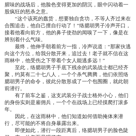
腥味的战场后，他脸色变得更加的阴沉，眼中闪动着一
股疯狂的怒杀之意。
“这个该死的蠢货，想要独自贪功，不等人齐过来在
合围追击，他自己擅自行动了！”络腮胡男子冷声开口，
接着他看向前方，他的鼻子使劲的闻嗅了一下，像是在
辨别着什么气味。
最终，他伸手朝着前方一指，冷声说道：“那家伙逃
向这个方位，给我分散开来，追过去！老子就不信在这
雨林中，他受伤之下带着个女人能逃多远！”
至此，络腮胡男子手底下残余的武装战士都已经齐
聚，约莫有二十七八人，一个个杀气腾腾，他们依照络
腮胡男子的命令，彼此分散形成了一个包围圈，就此朝
前潜行。
有了前车之鉴，这支武装分子战士格外小心，他们
的身份实则是雇佣兵，一个个在战场上已经摸爬打滚多
年。
因此，在这雨林中，他们知道如何借助掩体来潜
行，尽可能的不将自身暴露出来。
即便如此，潜行一段距离后，络腮胡男子的脸色陡