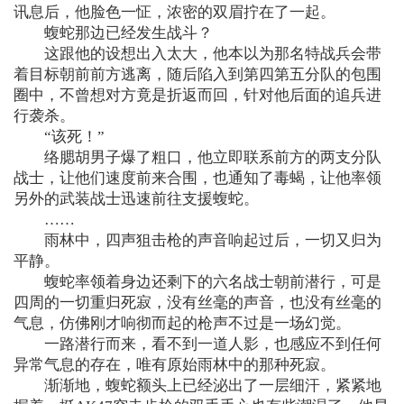
讯息后，他脸色一怔，浓密的双眉拧在了一起。
蝮蛇那边已经发生战斗？
这跟他的设想出入太大，他本以为那名特战兵会带
着目标朝前前方逃离，随后陷入到第四第五分队的包围
圈中，不曾想对方竟是折返而回，针对他后面的追兵进
行袭杀。
“该死！”
络腮胡男子爆了粗口，他立即联系前方的两支分队
战士，让他们速度前来合围，也通知了毒蝎，让他率领
另外的武装战士迅速前往支援蝮蛇。
……
雨林中，四声狙击枪的声音响起过后，一切又归为
平静。
蝮蛇率领着身边还剩下的六名战士朝前潜行，可是
四周的一切重归死寂，没有丝毫的声音，也没有丝毫的
气息，仿佛刚才响彻而起的枪声不过是一场幻觉。
一路潜行而来，看不到一道人影，也感应不到任何
异常气息的存在，唯有原始雨林中的那种死寂。
渐渐地，蝮蛇额头上已经泌出了一层细汗，紧紧地