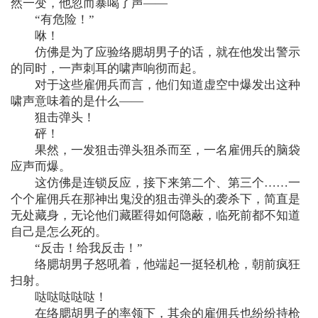
然一变，他忽而暴喝了声——
“有危险！”
咻！
仿佛是为了应验络腮胡男子的话，就在他发出警示
的同时，一声刺耳的啸声响彻而起。
对于这些雇佣兵而言，他们知道虚空中爆发出这种
啸声意味着的是什么——
狙击弹头！
砰！
果然，一发狙击弹头狙杀而至，一名雇佣兵的脑袋
应声而爆。
这仿佛是连锁反应，接下来第二个、第三个……一
个个雇佣兵在那神出鬼没的狙击弹头的袭杀下，简直是
无处藏身，无论他们藏匿得如何隐蔽，临死前都不知道
自己是怎么死的。
“反击！给我反击！”
络腮胡男子怒吼着，他端起一挺轻机枪，朝前疯狂
扫射。
哒哒哒哒哒！
在络腮胡男子的率领下，其余的雇佣兵也纷纷持枪