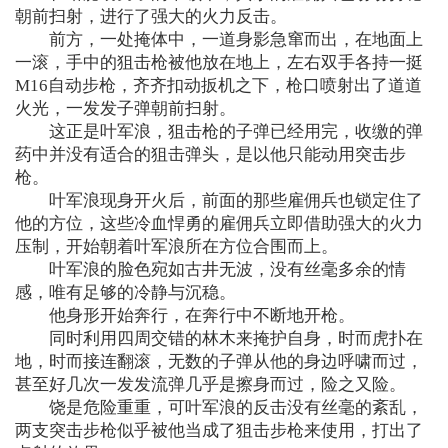
朝前扫射，进行了强大的火力反击。
前方，一处掩体中，一道身影急窜而出，在地面上
一滚，手中的狙击枪被他放在地上，左右双手各持一挺
M16自动步枪，齐齐扣动扳机之下，枪口喷射出了道道
火光，一发发子弹朝前扫射。
这正是叶军浪，狙击枪的子弹已经用完，收缴的弹
药中并没有适合的狙击弹头，是以他只能动用突击步
枪。
叶军浪现身开火后，前面的那些雇佣兵也锁定住了
他的方位，这些冷血悍勇的雇佣兵立即借助强大的火力
压制，开始朝着叶军浪所在方位合围而上。
叶军浪的脸色宛如古井无波，没有丝毫多余的情
感，唯有足够的冷静与沉稳。
他身形开始奔行，在奔行中不断地开枪。
同时利用四周交错的林木来掩护自身，时而虎扑在
地，时而接连翻滚，无数的子弹从他的身边呼啸而过，
甚至好几次一发发流弹几乎是擦身而过，险之又险。
饶是危险重重，可叶军浪的反击没有丝毫的紊乱，
两支突击步枪似乎被他当成了狙击步枪来使用，打出了