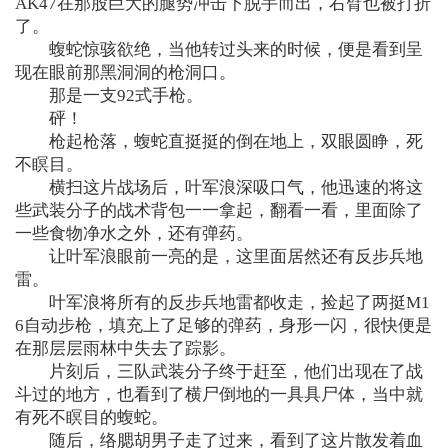
AK47在那股巨大的腿势冲击下脱手而出，右臂也被打折
了。
蝮蛇惊骇欲绝，当他转过头来的时候，便是看到呈
现在眼前那黑洞洞的枪洞口。
那是一支92式手枪。
砰！
枪起枪落，蝮蛇直挺挺的倒在地上，双眼圆睁，死
不瞑目。
横扫这片战场后，叶军浪深吸口气，他迅速的将这
些武装分子的战术背包一一拿起，翻看一看，里面除了
一些食物净水之外，还有弹药。
让叶军浪眼前一亮的是，这里面居然还有反步兵地
雷。
叶军浪将所有的反步兵地雷都收走，捡起了两挺M1
6自动步枪，填充上了足够的弹药，身形一闪，很快便是
在那层层雨林中失去了踪影。
片刻后，三队武装分子终于赶至，他们出现在了战
斗过的地方，也看到了横尸倒地的一具具尸体，当中就
有死不瞑目的蝮蛇。
随后，络腮胡男子走了过来，看到了这片散发着血