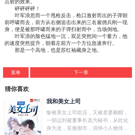
点射的效果。
砰砰砰砰！
叶军浪忽而一个甩枪反击，枪口激射而出的子弹朝
前呼啸而去，前方从右侧追击出来的三名雇佣兵刚一现
身，便是被那呼啸而来的子弹扫射而中，当场倒地。
叶军浪的脸色猛地一沉，双足突然间一个蓄力，他
的速度突然提升，朝着左前方一个方位急速奔行。
那是一个高地，也是苏红袖藏身之地。
菜单
下一章
猜你喜欢
我和美女上司
惨被美女上司欺压，又被老婆戴帽，
一朝运到被董事长选为秘书，从此化
身为龙，笑傲都市，演绎小人物传奇