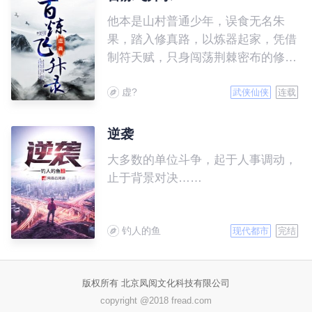
他本是山村普通少年，误食无名朱
果，踏入修真路，以炼器起家，凭借
制符天赋，只身闯荡荆棘密布的修仙
界，一路修炼高升得意之时，身上却
虚?
有了难以预料的变化，是福还是祸？
武侠仙侠
连载
逆袭
大多数的单位斗争，起于人事调动，
止于背景对决……
钓人的鱼
现代都市
完结
版权所有 北京凤阅文化科技有限公司
copyright @2018 fread.com