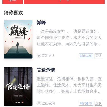
猜你喜欢
巅峰
一边是高冷女神，一边是霸道御姐。
两个同样身世成谜，水火不容的女人
让他左右为难。而因为他引发的争端
缓缓展开，一步一步走向更深层次的
岑寨散人
秘密……
都市其他
完结
官途危情
漫漫官途，危情相伴。步步为营，直
上巅峰。仕途天才、京大高材生冯天
明蛰伏多年，突然走上官场舞台中
央，面对上级、下级、兄弟、朋友，
巴山破晓
处处有情，处处危机四伏，保持初
现代都市
连载