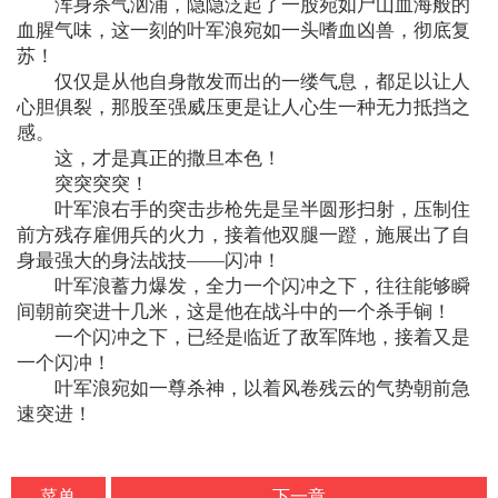
浑身杀气汹涌，隐隐泛起了一股宛如尸山血海般的
血腥气味，这一刻的叶军浪宛如一头嗜血凶兽，彻底复
苏！
仅仅是从他自身散发而出的一缕气息，都足以让人
心胆俱裂，那股至强威压更是让人心生一种无力抵挡之
感。
这，才是真正的撒旦本色！
突突突突！
叶军浪右手的突击步枪先是呈半圆形扫射，压制住
前方残存雇佣兵的火力，接着他双腿一蹬，施展出了自
身最强大的身法战技——闪冲！
叶军浪蓄力爆发，全力一个闪冲之下，往往能够瞬
间朝前突进十几米，这是他在战斗中的一个杀手锏！
一个闪冲之下，已经是临近了敌军阵地，接着又是
一个闪冲！
叶军浪宛如一尊杀神，以着风卷残云的气势朝前急
速突进！
菜单
下一章