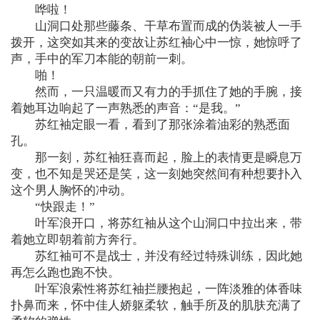
哗啦！
山洞口处那些藤条、干草布置而成的伪装被人一手
拨开，这突如其来的变故让苏红袖心中一惊，她惊呼了
声，手中的军刀本能的朝前一刺。
啪！
然而，一只温暖而又有力的手抓住了她的手腕，接
着她耳边响起了一声熟悉的声音：“是我。”
苏红袖定眼一看，看到了那张涂着油彩的熟悉面
孔。
那一刻，苏红袖狂喜而起，脸上的表情更是瞬息万
变，也不知是哭还是笑，这一刻她突然间有种想要扑入
这个男人胸怀的冲动。
“快跟走！”
叶军浪开口，将苏红袖从这个山洞口中拉出来，带
着她立即朝着前方奔行。
苏红袖可不是战士，并没有经过特殊训练，因此她
再怎么跑也跑不快。
叶军浪索性将苏红袖拦腰抱起，一阵淡雅的体香味
扑鼻而来，怀中佳人娇躯柔软，触手所及的肌肤充满了