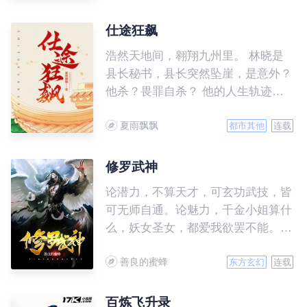
心，逆流而上，以超常规的道路，走
上官途巅峰……
仕途狂飙
浩然天地间，翱翔九州里。 林晓是
县长秘书，县长突然坠崖，是意外？
他杀？畏罪自杀？ 他的人生轨迹逆
转，被放逐到最偏远的乡镇做了一般
夏雨飘飘
干部，顶头上司是给他戴绿帽的那个
都市其他
连载
人，抗洪遇险，醒来，镇长换成了他
的初恋苗慧。 苗慧唤醒了一个装睡
修罗武神
的人。自此，他不再畏畏缩缩，仕途
论潜力，不算天才，可玄功武技，皆
一路狂飙，从偏远乡镇一直到封疆大
可无师自通。论魅力，千金小姐算什
吏。
么，妖女圣女，都爱我欲罢不能。论
实力，任凭你有万千至宝，但定不敌
善良的蜜蜂
我界灵大军。我是谁？天下众生视我
东方玄幻
连载
为修罗，却不知，我以修罗成武神。
百炼飞升录