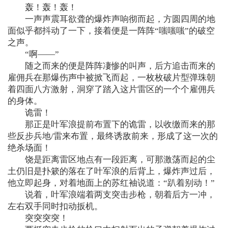
轰！轰！轰！
一声声震耳欲聋的爆炸声响彻而起，方圆四周的地
面似乎都抖动了一下，接着便是一阵阵“嗤嗤嗤”的破空
之声。
“啊——”
随之而来的便是阵阵凄惨的叫声，后方追击而来的
雇佣兵在那爆伤声中被掀飞而起，一枚枚破片型弹珠朝
着四面八方激射，洞穿了踏入这片雷区的一个个雇佣兵
的身体。
诡雷！
那正是叶军浪提前布置下的诡雷，以收缴而来的那
些反步兵地/雷来布置，最终诱敌前来，形成了这一次的
绝杀场面！
饶是距离雷区地点有一段距离，可那激荡而起的尘
土仍旧是扑簌的落在了叶军浪的后背上，爆炸声过后，
他立即起身，对着地面上的苏红袖说道：“趴着别动！”
说着，叶军浪端着两支突击步枪，朝着后方一冲，
左右双手同时扣动扳机。
突突突突！