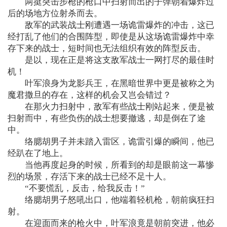
两挺突击步枪的枪口中扫射而出的子弹朝着爆炸过
后的场地方位射杀而去。
敌军的武装战士刚遭遇一场诡雷爆炸的冲击，这已
经打乱了他们的合围阵型，即使是从这场诡雷爆炸中幸
存下来的战士，短时间也无法组织有效的阵型反击。
是以，现在正是将这支敌军战士一网打尽的最佳时
机！
叶军浪身为龙影兵王，在黑暗世界中更是被称之为
魔君撒旦的存在，这样的机会又岂会错过？
在那火力扫射中，敌军有些战士刚站起来，便是被
扫射而中，有些负伤的战士想要撤逃，却是倒在了途
中。
络腮胡男子并未踏入雷区，诡雷引爆的瞬间，他已
经趴在了地上。
当他再度起身的时候，所看到的却是眼前这一幕惨
烈的场景，存活下来的战士已经不足十人。
“不要慌乱，反击，给我反击！”
络腮胡男子怒吼出口，他端着轻机枪，朝前疯狂扫
射。
在迎面而来的枪火中，叶军浪竟是朝前突进，他必