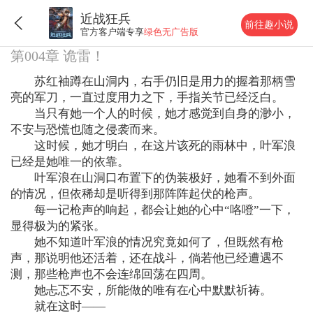
近战狂兵
前往趣小说
官方客户端专享
绿色无广告版
第004章 诡雷！
苏红袖蹲在山洞内，右手仍旧是用力的握着那柄雪
亮的军刀，一直过度用力之下，手指关节已经泛白。
当只有她一个人的时候，她才感觉到自身的渺小，
不安与恐慌也随之侵袭而来。
这时候，她才明白，在这片该死的雨林中，叶军浪
已经是她唯一的依靠。
叶军浪在山洞口布置下的伪装极好，她看不到外面
的情况，但依稀却是听得到那阵阵起伏的枪声。
每一记枪声的响起，都会让她的心中“咯噔”一下，
显得极为的紧张。
她不知道叶军浪的情况究竟如何了，但既然有枪
声，那说明他还活着，还在战斗，倘若他已经遭遇不
测，那些枪声也不会连绵回荡在四周。
她忐忑不安，所能做的唯有在心中默默祈祷。
就在这时——