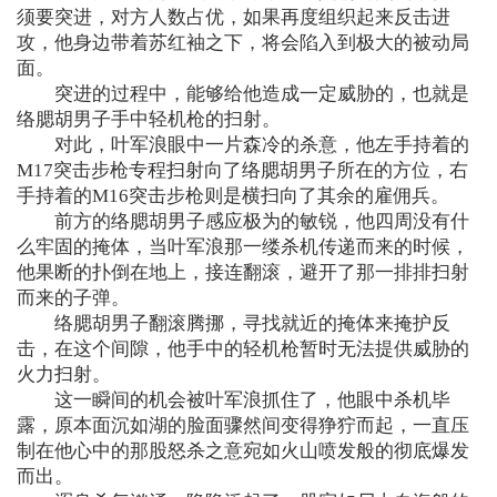
须要突进，对方人数占优，如果再度组织起来反击进
攻，他身边带着苏红袖之下，将会陷入到极大的被动局
面。
突进的过程中，能够给他造成一定威胁的，也就是
络腮胡男子手中轻机枪的扫射。
对此，叶军浪眼中一片森冷的杀意，他左手持着的
M17突击步枪专程扫射向了络腮胡男子所在的方位，右
手持着的M16突击步枪则是横扫向了其余的雇佣兵。
前方的络腮胡男子感应极为的敏锐，他四周没有什
么牢固的掩体，当叶军浪那一缕杀机传递而来的时候，
他果断的扑倒在地上，接连翻滚，避开了那一排排扫射
而来的子弹。
络腮胡男子翻滚腾挪，寻找就近的掩体来掩护反
击，在这个间隙，他手中的轻机枪暂时无法提供威胁的
火力扫射。
这一瞬间的机会被叶军浪抓住了，他眼中杀机毕
露，原本面沉如湖的脸面骤然间变得狰狞而起，一直压
制在他心中的那股怒杀之意宛如火山喷发般的彻底爆发
而出。