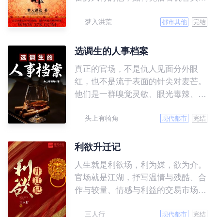
路……” 老李头：“给钱。” 赵辰：“不
和层出不穷的手段，翻手间覆灭种种
如……” 老李头：“给……啥，国库空
梦入洪荒
阴谋，历经数千场激烈的明争暗斗争
都市其他
完结
了？” 看到自己省吃俭用，积攒了十
之后，彻底改变自己的命运！
年的国库，现在竟然连老鼠都饿死几
选调生的人事档案
只，老李头气的大骂赵辰败家。 却
不想第二天，老李头便见万国来朝，
真正的官场，不是仇人见面分外眼
说要朝见太子殿下……
红，也不是流于表面的针尖对麦芒。
他们是一群嗅觉灵敏、眼光毒辣、聪
明绝顶，而且精力极度旺盛的人；他
头上有犄角
们是一群只要出手，就绝不会让你翻
现代都市
完结
身的人。他们里面，又好人，也有坏
人。 他们是一个特殊的群体，
利欲升迁记
不喜欢被曝光，却又不得不面对没完
人生就是利欲场，利为媒，欲为介。
没了的摄像机。一团和气下面，藏着
官场就是江湖，抒写温情与残酷、合
多少永不见天日的秘密。行政夹克里
作与较量、情感与利益的交易市场。
面，又包裹着多少颗激流暗涌的心。
大道无形，行者无疆，漫漫官道，唯
如果你有空，就跟着谷阳一起，慢慢
三人行
有胸怀天地，志存高远，方能直抵彼
现代都市
完结