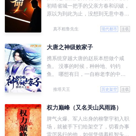
初晴省城一把手的父亲方春和识破，
原以为到此为止，没想到无意中卷入
方春和的桃色事件中，从此他的人生
真不粗鲁先生
发生了转折……
现代都市
连载
大唐之神级败家子
携系统穿越大唐的赵辰本想做个咸
鱼。 没事的时候，种种地、钓钓
鱼。 哪想有日，一自称老李的中年
男人突然跑过来，说要带赵辰回宫当
推塔天王
太子。 赵辰：“当太子什么的没意
历史架空
连载
思，不如我出技术你出钱，咱先在家
打打铁！” 老李头大手一挥：“打铁好
权力巅峰（又名关山风雨路）
啊，锻炼身体，要钱管够。” 赵
脾气火爆、军人出身的柳擎宇初入职
辰：“不如咱挖运河，造福百姓。” 老
场，就被手下们给架空了，切看办事
李头：“好，给钱。” 赵辰“不如咱铺
雷厉风行的他，如何凭借着机智头脑