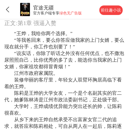
官途无疆
前往趣小说
官方客户端专享
绿色无广告版
正文:第1章 强逼入赘
“王烨，我给你两个选择。”
“等我爸回来，要么你答应做我家的上门女婿，要么
现在就分手，你工作也别要了！”
“说实话，你除了听话之外没有任何优点，也不撒泡
尿照照自己，比你优秀的多了去，能选你当我家的上门
女婿，你家祖坟都得冒青烟！”
江州市政府家属院。
装修华丽的客厅里，年轻女人双臂环胸居高临下看
着的王烨。
陈莉是王烨的大学女友，一个是个名副其实的官二
代，她爹陈林涛是江州市政法委副书记，正处级干部。
大学时，王烨成绩优异能力突出还长的帅，让陈莉
很喜欢。
从乡下来的王烨自然承受不出富家女官二代的追
求，就答应和陈莉相处，可自从两人在一起后，陈莉逐