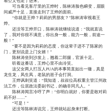
着公文包走了进来。
可当看见客厅里的王烨时，陈林涛脸色瞬变，眉眼
间威严十足，直接走到了王烨的面前。
“你就是王烨？莉莉的男朋友？”陈林涛审视着王
烨。
还没等王烨开口，陈林涛就继续说道：“我就直说
了，我对你很不满意，你出身一般，能力一般，前途一
般！”
“要不是因为莉莉的态度，你这辈子进不了陈家的
门，更别说是上门女婿！”
陈林涛坐到沙发上，翘着二郎腿，官派十足。
听着这番话，王烨心里不由冷笑。
这父女两人打压人PUA的本事简直如出一辙，真是
龙生龙，凤生凤，老鼠的崽子会打洞。
王烨讽刺笑道：“我知道，叔叔位高权重主管江州政
法工作，位居政法委副书记，的确非同凡人。”
陈林涛闻言冷哼了声：“你明白就好，你要是敢对莉
莉不好……”
“可是！”
还没等陈林涛说完，王烨就站起身来打断。