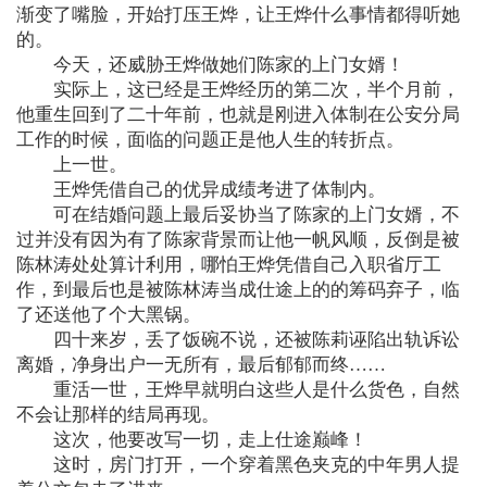
渐变了嘴脸，开始打压王烨，让王烨什么事情都得听她
的。
今天，还威胁王烨做她们陈家的上门女婿！
实际上，这已经是王烨经历的第二次，半个月前，
他重生回到了二十年前，也就是刚进入体制在公安分局
工作的时候，面临的问题正是他人生的转折点。
上一世。
王烨凭借自己的优异成绩考进了体制内。
可在结婚问题上最后妥协当了陈家的上门女婿，不
过并没有因为有了陈家背景而让他一帆风顺，反倒是被
陈林涛处处算计利用，哪怕王烨凭借自己入职省厅工
作，到最后也是被陈林涛当成仕途上的的筹码弃子，临
了还送他了个大黑锅。
四十来岁，丢了饭碗不说，还被陈莉诬陷出轨诉讼
离婚，净身出户一无所有，最后郁郁而终……
重活一世，王烨早就明白这些人是什么货色，自然
不会让那样的结局再现。
这次，他要改写一切，走上仕途巅峰！
这时，房门打开，一个穿着黑色夹克的中年男人提