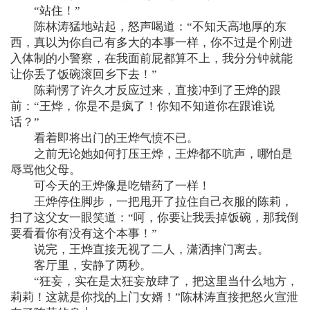
“站住！”
陈林涛猛地站起，怒声喝道：“不知天高地厚的东
西，真以为你自己有多大的本事一样，你不过是个刚进
入体制的小警察，在我面前屁都算不上，我分分钟就能
让你丢了饭碗滚回乡下去！”
陈莉愣了许久才反应过来，直接冲到了王烨的跟
前：“王烨，你是不是疯了！你知不知道你在跟谁说
话？”
看着即将出门的王烨气愤不已。
之前无论她如何打压王烨，王烨都不吭声，哪怕是
辱骂他父母。
可今天的王烨像是吃错药了一样！
王烨停住脚步，一把甩开了拉住自己衣服的陈莉，
扫了这父女一眼笑道：“呵，你要让我丢掉饭碗，那我倒
要看看你有没有这个本事！”
说完，王烨直接无视了二人，潇洒摔门离去。
客厅里，安静了两秒。
“狂妄，实在是太狂妄放肆了，把这里当什么地方，
莉莉！这就是你找的上门女婿！”陈林涛直接把怒火宣泄