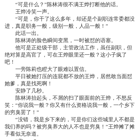
“可是什么？”陈林涛很不满王烨打断他的话。
王烨冷笑一声。
“可是，你干了这么多年，却还是个副职连常委都没
进，真是职务一般，级别一般，人品一般！”
此话一出。
陈林涛的脸色瞬间变黑，一时被怼的语塞。
他可是正处级干部，主管政法工作，虽任副职，但
绝对算是高官了，可在王烨眼里还一般？这小子疯了
吧！
一旁陈莉也瞪大了眼难以置信。
平日被她打压的连屁都不放的王烨，居然敢当面怼
她爹，真是找死啊！
安静了几秒。
陈林涛抬起头，不屑的扫了眼面前的王烨，不怒反
笑：“你说我一般？你又有什么资格说我一般，一个乡下
的穷臭罢了！”
“没错，我是乡下来的，可是你们这些城里人不都是
我们养的吗？被穷臭养大的人不也是穷臭！”王烨摊了摊
手看似无奈道。