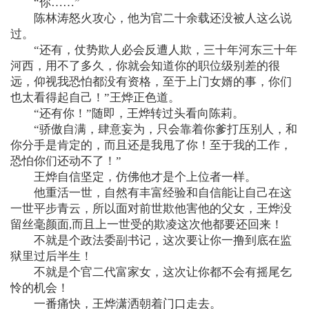
“你……”
陈林涛怒火攻心，他为官二十余载还没被人这么说
过。
“还有，仗势欺人必会反遭人欺，三十年河东三十年
河西，用不了多久，你就会知道你的职位级别差的很
远，仰视我恐怕都没有资格，至于上门女婿的事，你们
也太看得起自己！”王烨正色道。
“还有你！”随即，王烨转过头看向陈莉。
“骄傲自满，肆意妄为，只会靠着你爹打压别人，和
你分手是肯定的，而且还是我甩了你！至于我的工作，
恐怕你们还动不了！”
王烨自信坚定，仿佛他才是个上位者一样。
他重活一世，自然有丰富经验和自信能让自己在这
一世平步青云，所以面对前世欺他害他的父女，王烨没
留丝毫颜面,而且上一世受的欺凌这次他都要还回来！
不就是个政法委副书记，这次要让你一撸到底在监
狱里过后半生！
不就是个官二代富家女，这次让你都不会有摇尾乞
怜的机会！
一番痛快，王烨潇洒朝着门口走去。