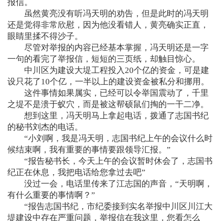
报信。
虽然黄亮没有听冯天明的劝告，但是此时的冯天明
还是觉得非常欣慰，因为他没看错人，黄亮确实正直，
眼睛里揉不得沙子。
尽管对举报的内容已经基本掌握，冯天明还是一字
一句的看完了举报信，短短的三页纸，却触目惊心。
中川区为建设大堤工程投入20个亿的资金，可是建
设只花了10个亿，一半以上的建设资金被私分和挪用。
这件事情如果属实，已经可以令举国震动了，千里
之堤不是溃于蚁穴，而是被这帮硕鼠们掏的一干二净。
想到这里，冯天明马上拿起电话，拨通了志国书纪
的秘书刘杰的电话。
“小刘啊，我是冯天明，志国书纪上午的会议什么时
候结束啊，我有重要的事情要跟领导汇报。”
“报告秘书长，今天上午的会议暂时休会了，志国书
纪正在休息，我把电话给您拿过去吧”
没过一会，电话里传来了江志国的声音，“天明啊，
有什么重要的事情啊？”
“报告志国书纪，市纪委接到实名举报中川区川江大
堤建设中存在严重问题，举报信在我这里，您看怎么