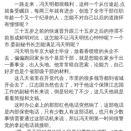
一路走来，冯天明都很顺利，这样一个从仕途起.点
就备受瞩目，每两三年就有进步，创造了全市干部任职
年龄一个又一个纪录的人，怎能不对自己以后的道路怀
有憧憬呢？
三十五岁之前的快速晋升跟三十五岁之后的停滞不
前形成鲜明对比，这怎能不让冯天明忧心忡忡呢？一个
市.委副秘书长怎能满足冯天明呢？
冯天明当年京大硕士毕业，放着香喷喷的央企不
去，偏偏跑回家乡当个基层干部，就是想能在家乡干出
一番事业，出人头地。他常常暗自思索，论能力，自己
好歹也是个省部级干部的材料。
这几天省里在开党代会，市里的很多领导都到省城
开会去了，江志国当然也去了，对于他这个保障江志国
工作的副秘书长来说，倒是轻松了不少，这几天他就是
看看简报和文稿。
这时办公桌上的那部红色电话突然响了，这部电话
是内部保密电话，只有少数人有这部话机，也只有少数
事情需要通过这部话机来说，所以冯天明第一时间很警
觉的拿起电话就接听。