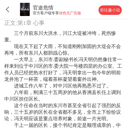
官途危情
前往趣小说
官方客户端专享
绿色无广告版
正文:第1章 心事
三个月前东川大洪水，川江大堤被冲垮，死伤惨
重。
现在又下起了大雨，不知道刚刚加固的大堤会不会
再垮，所有东川人都胆战心惊。
一大早上，东川市.委副秘书长冯天明仍然像往常一
样来到位于中川区的市.委大院一号楼四层的办公室。工
作人员已经把热水打好了，冯天明拿出一包今年的明前
龙井泡了一杯茶，端着茶杯凝望着窗外出神。
进城工作八年了，对中川区他再熟悉不过了。
八年前，刚满三十五周岁的他从香洲县长任上调到
中川区担任区长。
这个任命在当时的东川市甚至全省引起了强烈的反
响，三十五岁的区长在全省都不多见，全市上下纷纷议
论，冯天明应该是重点培养对象，前途一片光明。
干上一届的区长，接个书纪肯定是顺理成章的，中