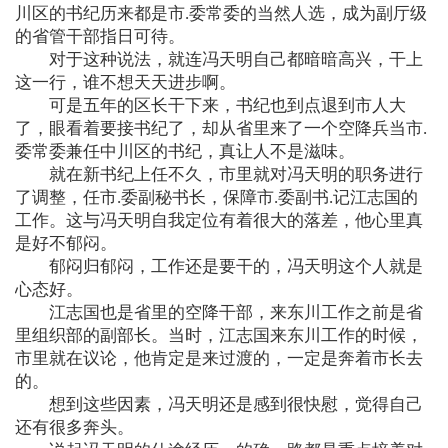
川区的书纪历来都是市.委常委的当然人选，成为副厅级
的省管干部指日可待。
对于这种说法，就连冯天明自己都暗暗高兴，干上
这一行，谁不想天天进步啊。
可是五年的区长干下来，书纪也到点退到市人大
了，眼看着要接书纪了，却从省里来了一个空降兵当市.
委常委兼任中川区的书纪，真让人不是滋味。
就在新书纪上任不久，市里就对冯天明的职务进行
了调整，任市.委副秘书长，保障市.委副书.记江志国的
工作。这与冯天明自我定位有着很大的落差，他心里真
是好不郁闷。
郁闷归郁闷，工作还是要干的，冯天明这个人就是
心态好。
江志国也是省里的空降干部，来东川工作之前是省
里组织部的副部长。当时，江志国来东川工作的时候，
市里就在议论，他肯定是来过渡的，一定是奔着市长去
的。
想到这些因素，冯天明还是感到很快慰，觉得自己
还有很多奔头。