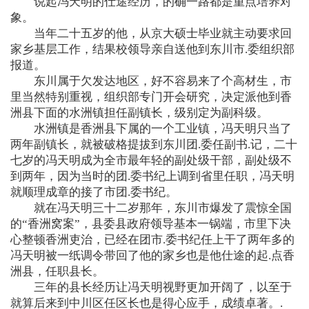
说起冯天明的仕途经历，的确一路都是重点培养对
象。
当年二十五岁的他，从京大硕士毕业就主动要求回
家乡基层工作，结果校领导亲自送他到东川市.委组织部
报道。
东川属于欠发达地区，好不容易来了个高材生，市
里当然特别重视，组织部专门开会研究，决定派他到香
洲县下面的水洲镇担任副镇长，级别定为副科级。
水洲镇是香洲县下属的一个工业镇，冯天明只当了
两年副镇长，就被破格提拔到东川团.委任副书.记，二十
七岁的冯天明成为全市最年轻的副处级干部，副处级不
到两年，因为当时的团.委书纪上调到省里任职，冯天明
就顺理成章的接了市团.委书纪。
就在冯天明三十二岁那年，东川市爆发了震惊全国
的“香洲窝案”，县委县政府领导基本一锅端，市里下决
心整顿香洲吏治，已经在团市.委书纪任上干了两年多的
冯天明被一纸调令带回了他的家乡也是他仕途的起.点香
洲县，任职县长。
三年的县长经历让冯天明视野更加开阔了，以至于
就算后来到中川区任区长也是得心应手，成绩卓著。.