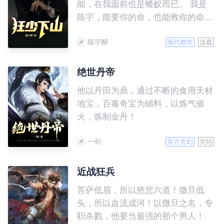
能，在我面前也是蝼蚁而已。 我是
陈宇，能要你的命，也能救你的命，
更能成就你。 九个绝色师娘辅助我
陈宇醉
勇攀高峰： 大师娘，华佗版神医...
现代都市
连载
二师娘，强者归来... 三师娘，神都
最美强者，不服就干... ...... 九师
绝世丹帝
娘，商界唯我独尊... 陈宇小犊子，
他以丹田为鼎，通过不断的食用天材
师娘们辅助你飞升，主宰世界，挡
地宝，百毒奇宝为辅料，以炼气催
者...，一个字，“死”
火，炼制金丹！
一剑
东方玄幻
完结
近战狂兵
菩萨低眉，所以慈悲六道！撒旦低
头，所以血流成河！以撒旦之名，专
职杀戮，他要当最强的那个男人！