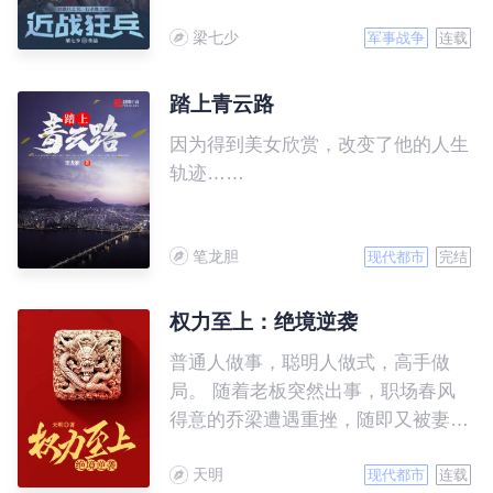
梁七少
军事战争
连载
踏上青云路
因为得到美女欣赏，改变了他的人生
轨迹……
笔龙胆
现代都市
完结
权力至上：绝境逆袭
普通人做事，聪明人做式，高手做
局。 随着老板突然出事，职场春风
得意的乔梁遭遇重挫，随即又被妻子
背叛，更可怕的是，他发现自己落入
天明
了一个精心布置的圈套……
现代都市
连载