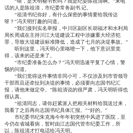
“喂，是天明秘书长吗？我是纪委陈祖清啊。”来电
话的人是陈祖清，市纪委常务副书.记。
“祖清书纪你好，有什么保密的事情要给我传达
呀？”冯天明打趣的问道。
“我们接到实名举报，中川区副区长胡福才和水利局
局长周成在主持川江大堤建设工程中涉嫌重大经济犯
罪，导致大堤建设标准降低，造成了七月的决堤事故。”
听到这里，冯天明心里咯噔一下，他下意识里觉
得，该来的还是来了。
“市纪委准备怎么办？”冯天明迅速平复了心情，警
惕的问道。
“我们觉得这件事情非同小可，不仅涉及到市管领导
干部而且还牵扯到决堤的事情，必须要向志国书纪汇
报，请他来做定夺。”陈祖清说的很严肃，冯天明听得也
很认真。
“祖清同志，请你赶紧派人把相关材料给我送过来，
我看了之后再向志国书纪具体汇报。”“好的。”
市纪委书纪朱克海今年年初突然中风进了医院，至
今仍在省城看病，暂时由江志国代管市纪委工作，所
以，陈祖清才打电话给冯天明。