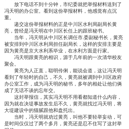
放下电话不到十分钟，市纪委就把举报材料送到了
冯天明的办公室。看到这份举报材料，他感觉有点沉
重。
递交这份举报材料的正是中川区水利局副局长黄
亮，曾经是冯天明在中川区长任上的跟班秘书。
当年，冯天明从中川区长调任市.委副秘书长，黄亮
被安排到中川区水利局担任副局长，这样的安排主要是
因为黄亮是京大水利系毕业，在水利方面是行家。
冯天明跟黄亮的相识，源于几年前的一次清华校友
聚会。
黄亮为人正直，聪明伶俐，能说会道，这让冯天明
看到了年轻时的自己，不久，黄亮就被调到中川区政府
办公室工作，成为冯天明的秘书，多年的相处让他们俩
成了无话不谈的忘年交。
这封举报信，其实冯天明不用看都知道什么内容，
因为就在决堤事故发生后不久，黄亮就找过冯天明，将
大堤建设中的猫腻跟他和盘托出。
当时，冯天明就劝过黄亮，叫他不要轻举妄动，可
是时间仅仅过了两个多月，黄亮还是忍不住写了这封举