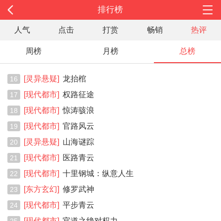
排行榜
人气
点击
打赏
畅销
热评
周榜
月榜
总榜
[灵异悬疑]
龙抬棺
16
[现代都市]
权路征途
17
[现代都市]
惊涛骇浪
18
[现代都市]
官路风云
19
[灵异悬疑]
山海谜踪
20
[现代都市]
医路青云
21
[现代都市]
十里钢城：纵意人生
22
[东方玄幻]
修罗武神
23
[现代都市]
平步青云
24
[现代都市]
官道之绝对权力