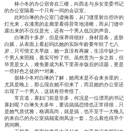
林小冬的办公宿舍在三楼，向西走与乡女党委书记
的办公室隔着一个只有一间的会议室。
此时白琳的办公室门虚掩着，从门缝里射出些许的
灯光来，在漆黑的走廊里看得异常地清晰，而从门缝中
露出来的不仅仅是光，还有一个男人低沉的声音。
白琳四十多岁，但是保养得很好，身材苗条，皮肤
白腻，从表面上看起码比她的实际年龄要年轻了七八
岁，只可惜丈夫早故，她一直没有再嫁，生活中缺少一
个男人来照顾，着实可怜了些。虽然贵为一乡之首，但
毕竟是女人，难免要成为私下里茶余饭后的话题，更是
一些好色之徒的**对象。
据林小冬对白琳的了解，她周末是不会来乡里的，
尤其是晚上，那么现在她不但来了，而且她的办公室还
出现了一个男人，这就有些奇怪了。
常言道，寡妇门前是非多，何况是一位漂亮的书记
寡妇呢？白琳失夫多年，要说搞搞恋情也正常得很，只
是她气质优雅，格调高尚，就是搞，也不至于一大晚儿
的来自己的办公室搞颠鸾倒凤这一套，怎么着也得开个
房间啊。