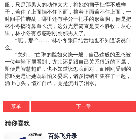
服，只是那男人的动作太大，将她的裙子扯得不成样
子，盖住了上面挡不住下面，挡着下面盖不住上面，一
时间手忙脚乱，哪里还有半分一把手的形象啊，倒是把
林小冬搞得鼻血长流，这分光景简直是美不胜收，从心
里，林小冬有点感谢刚刚那男人了。
“呃，那个……”林小冬张口结舌地也不知道该说什
么。
“关灯。”白琳的脸如火烧一般，自己这般的丑态被
一位年轻下属看到，尤其还是跟自己关系很近的下属，
即便是智慧超群，也不知道该怎么面对，而刚刚受到的
惊吓更是让她既后怕又委屈，诸多情绪汇集在了一起，
涌上心头，情难自己，竟是流出了泪水。
菜单
下一章
猜你喜欢
百炼飞升录