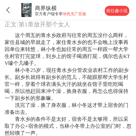
商界纵横
前往趣小说
官方客户端专享
绿色无广告版
正文:第1章放开那个女人
这个周五的青水乡政府与往常的周五没什么两样，
家住县城的早就走了，家住青水乡的也不会晚上没事再
回单位来转悠，林小冬也如往常的周五一样跟一帮大学
生村官打完篮球，到乡上的馆子喝酒打屁，偶尔也去KT
V嚎个几嗓子。
林小冬25岁，现任青水乡分管农业农村工作的副乡
长。副乡长就得有副乡长的范儿，不能跟那帮大学生村
官一样，穿着个球衣满头大汗的就坐在馆子里吃吃喝
喝，所以他赶回来冲个澡，换身衣服，再怎么也得保持
一下副乡长的形象嘛。
洗完了澡，换了身衣服，林小冬这才带上宿舍的门
准备出去。
青水乡的条件不是太好，宿舍不是太够用，所以采
取了办公+宿舍的模式，当林小冬带上办公室的门时，忽
然轻咦了一声。