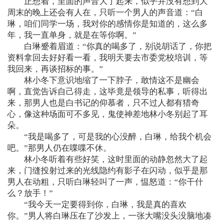
正想着，里面的声音大了起来，似乎并没有想到大
周末的晚上还会有人在，只听一个男人的声音道：“白
琳，咱们同学一场，我对你的感情你是知道的，这么多
年，我一直单身，就是在等你啊。”
白琳蹙着眉道：“你真的喝多了，别说胡话了，你把
资料拿回去好好看一看，我明天要去市委党校培训，等
我回来，再谈招标的事。”
林小冬下意识地缩了一下脖子，敢情这不是幽会
啊，直觉告诉自己得走，这毕竟是领导的私事，听得出
来，那男人也是白书记的仰慕者，只不过人都有猎奇
心，像这种场面可不多见，鬼使神差地林小冬别起了耳
朵。
“我是喝多了，可是我的心没醉，白琳，给我个机会
吧。”那男人仍在喋喋不休。
林小冬听着有些好笑，这时里面的动静忽然大了起
来，门缝投射过来的光线隐约有影子在闪动，似乎是那
男人在动粗，只听白琳轻叫了一声，愠怒道：“你干什
么？放手！”
“我今天一定要得到你，白琳，我是真的喜欢
你。”男人将白琳压在了沙发上，一张大嘴没头没脑地凑