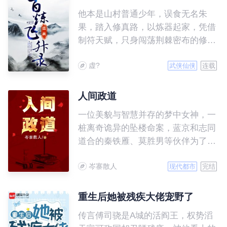
他本是山村普通少年，误食无名朱
果，踏入修真路，以炼器起家，凭借
制符天赋，只身闯荡荆棘密布的修仙
界，一路修炼高升得意之时，身上却
虚?
有了难以预料的变化，是福还是祸？
武侠仙侠
连载
人间政道
一位美貌与智慧并存的梦中女神，一
桩离奇诡异的坠楼命案，蓝京和志同
道合的秦铁雁、莫胜男等伙伴为了寻
求真相踏入漫漫仕途，开启起伏跌宕
岑寨散人
又波澜壮阔的奋斗历程。
现代都市
完结
重生后她被残疾大佬宠野了
传言傅司骁是A城的活阎王，权势滔