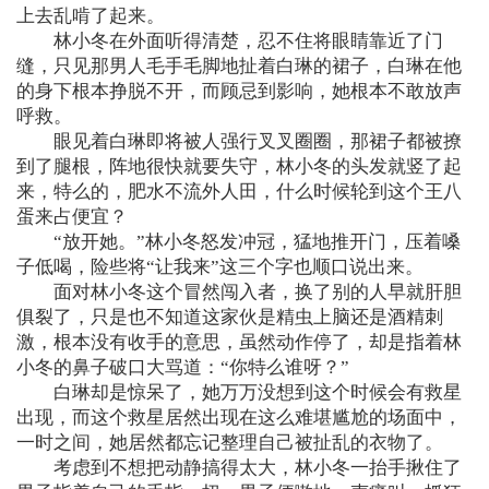
上去乱啃了起来。
林小冬在外面听得清楚，忍不住将眼睛靠近了门
缝，只见那男人毛手毛脚地扯着白琳的裙子，白琳在他
的身下根本挣脱不开，而顾忌到影响，她根本不敢放声
呼救。
眼见着白琳即将被人强行叉叉圈圈，那裙子都被撩
到了腿根，阵地很快就要失守，林小冬的头发就竖了起
来，特么的，肥水不流外人田，什么时候轮到这个王八
蛋来占便宜？
“放开她。”林小冬怒发冲冠，猛地推开门，压着嗓
子低喝，险些将“让我来”这三个字也顺口说出来。
面对林小冬这个冒然闯入者，换了别的人早就肝胆
俱裂了，只是也不知道这家伙是精虫上脑还是酒精刺
激，根本没有收手的意思，虽然动作停了，却是指着林
小冬的鼻子破口大骂道：“你特么谁呀？”
白琳却是惊呆了，她万万没想到这个时候会有救星
出现，而这个救星居然出现在这么难堪尴尬的场面中，
一时之间，她居然都忘记整理自己被扯乱的衣物了。
考虑到不想把动静搞得太大，林小冬一抬手揪住了