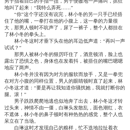
男子指着自己的手指一扭，男子便嗷地一声痛叫，抓狂
地叫了起来：“我特么弄死……”
“你”这个字还没有说完，林小冬的另一只手已经捂
住了他的嘴，一拳打在他的小腹上，这一拳的力量很
大，那男人顿时不吭声了，尿了一裤子，整个人都挂在
了林小冬的拳头上。
林小冬这时才垂下头在他的耳边低声道：“再叫一声
试试？”
那男人被林小冬的狠厉吓住了，酒意顿消，脸上也
露出了恐惧之色，身体也在发着抖，被捂住的嘴巴嗯嗯
地应了两声。
林小冬并没有因为对方的服软而放手，又是一拳兜
在对方小腹的同样位置，男人的眼睛顿时直了起来，林
小冬这才道：“要是再让我知道你骚扰她，我就打断你的
腿。滚！”
男子跌跌爬爬地逃也似地奔了出去，林小冬这才转
过头来，神情不由一僵，白琳头发散乱，面色潮红，衣
不遮体，林小冬的鼻子顿时有种热热的感觉，整个人也
呆立在了当场。
白琳这时才发现自己的糗样，忙不迭地拉扯着衣