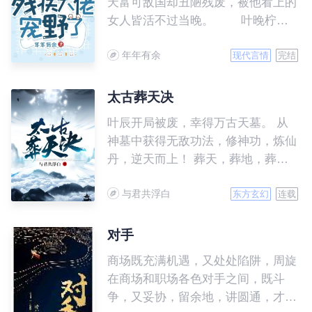
天富可敌国却丑陋残废，被他看上的
女人皆活不过当晚。 叶晚柠一
朝重生到被傅司骁救下的当天，二话
年年有余
不说就抓紧了活阎王，众人皆等着她
现代言情
完结
被扫地出门。 可没想到她被活
阎王盛宠上天，日子过的风生水起好
太古葬天决
不快活，那些伤她欺她的，更是被踩
叶辰开局被废，幸得万古天墓。 从
在脚底。 众人嘲笑，再得宠整
神墓中获得无敌功法，修神功，炼仙
日也得面对一个又丑又瘫的残废，叶
丹，逆天而上！ 葬天，葬地，葬神
晚柠淡笑不语。 直到有一天，
魔！ 战佛，战仙，战万古！ 无敌爽
众人看到那个英俊绝伦身姿颀长的大
与君共浮白
文，简介无力，请移步正文。
东方玄幻
连载
佬堵着她在角落亲……
对手
商场既充满机遇，又处处陷阱，周旋
在商场和职场各色对手之间，既斗
争，又妥协，留余地，讲圆通，才是