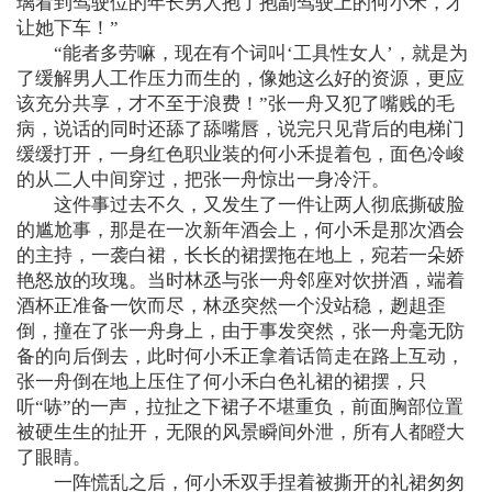
璃看到驾驶位的年长男人抱了抱副驾驶上的何小禾，才
让她下车！”
“能者多劳嘛，现在有个词叫‘工具性女人’，就是为
了缓解男人工作压力而生的，像她这么好的资源，更应
该充分共享，才不至于浪费！”张一舟又犯了嘴贱的毛
病，说话的同时还舔了舔嘴唇，说完只见背后的电梯门
缓缓打开，一身红色职业装的何小禾提着包，面色冷峻
的从二人中间穿过，把张一舟惊出一身冷汗。
这件事过去不久，又发生了一件让两人彻底撕破脸
的尴尬事，那是在一次新年酒会上，何小禾是那次酒会
的主持，一袭白裙，长长的裙摆拖在地上，宛若一朵娇
艳怒放的玫瑰。当时林丞与张一舟邻座对饮拼酒，端着
酒杯正准备一饮而尽，林丞突然一个没站稳，趔趄歪
倒，撞在了张一舟身上，由于事发突然，张一舟毫无防
备的向后倒去，此时何小禾正拿着话筒走在路上互动，
张一舟倒在地上压住了何小禾白色礼裙的裙摆，只
听“哧”的一声，拉扯之下裙子不堪重负，前面胸部位置
被硬生生的扯开，无限的风景瞬间外泄，所有人都瞪大
了眼睛。
一阵慌乱之后，何小禾双手捏着被撕开的礼裙匆匆