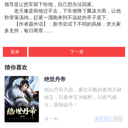
领导是让把车留下给他，自己想办法回家。
老天像是和他过不去，下车便降下瓢泼大雨，让他
秒变落汤鸡，赶紧一溜跑来到不远处的亭子底下。
【作者题外话】：新书尝试下不同的风格，求大家
多支持，每日两章……
菜单
下一章
猜你喜欢
绝世丹帝
他以丹田为鼎，通过不断的食用天材
地宝，百毒奇宝为辅料，以炼气催
火，炼制金丹！
一剑
东方玄幻
完结