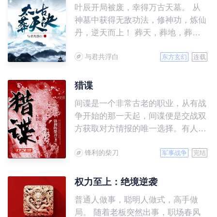
去，那些曾经得罪过蓝依依的，全部
叶辰开局被废，幸得万古天墓。 从
尊！
排队上门赔礼道歉。 蓝依依一
神墓中获得无敌功法，修神功，炼仙
头扎进活阎王怀里，“老公，你对我
丹，逆天而上！ 葬天，葬地，葬神
这么好，我要如何报答你。” 男
魔！ 战佛，战仙，战万古！ 无敌爽
人双臂收紧，嗓音低沉暗哑：“来，
与君共浮白
文，简介无力，请移步正文。
东方玄幻
连载
二胎安排一下。”
猎谍
间谍是一个非常古老的职业，从有战
争开始的那一天起，间谍便是交战双
方获取对方情报的唯一选择。有人
说，间谍战是这个世界上唯一不会出
锋利的柴刀
现硝烟的战斗，可事实证明，没有硝
军事战争
完结
烟的战斗在这个世界上几乎不存在，
即便是暗地里的较量，同样充满血腥
权力至上：绝境逆袭
和牺牲。 我姓唐，叫唐城，你也可
普通人做事，聪明人做式，高手做
以叫我唐五郎。 我爹是军统，专门
局。 随着老板突然出事，职场春风
抓日本特务的军统，虽然他不在了，