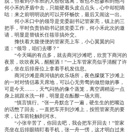
脱，但看到小车班的人纷纷逃离，谁也不想掺和到他与
何小禾的矛盾中去，只能硬着头皮点点头，心中却犯嘀
咕：来之前明明说的可以开怀畅饮，最后又闹这一出。
何小禾口中的领导是党委副书记管家亮，镇上的三
把手，平时负责协助书记抓党委工作，何小禾此次的邀
请，明显是替镇长任筱菲搞外交。
搀扶着大腹便便的管家亮上车，小心翼翼的问
道：“领导，咱们去哪？”
“今天喝的有点多，就去商河沙滩吧，欣赏下商河的
夜景，吹吹夜风，醒醒酒！”一上车管家亮似乎清醒了许
多，坐在后排座位上拿着手机发信息。
商河沙滩是商河镇的欢乐场所，夜色朦胧下沙滩上
的一对对情侣幕天席地，可以心无旁骛的做想做的事，
可是今天……，天气闷热的像个蒸笼，离空调稍远一点
身上就跟水洗一样，明显是在酝酿一场大雨。
“慎言慎行。”张一舟默念了一遍，硬生生的把嘴边
的话憋了回去，一直把车开到沙滩上，按照管家亮的要
求，让车前轮触到河水。
“小张辛苦了，你回去吧，我会把车开回去！”管家
亮坐在后排眼睛盯着手机，张一舟一愣，这才明白过来