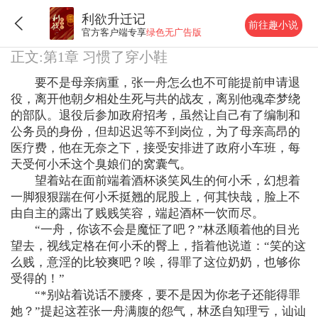
利欲升迁记
前往趣小说
官方客户端专享
绿色无广告版
正文:第1章 习惯了穿小鞋
要不是母亲病重，张一舟怎么也不可能提前申请退
役，离开他朝夕相处生死与共的战友，离别他魂牵梦绕
的部队。退役后参加政府招考，虽然让自己有了编制和
公务员的身份，但却迟迟等不到岗位，为了母亲高昂的
医疗费，他在无奈之下，接受安排进了政府小车班，每
天受何小禾这个臭娘们的窝囊气。
望着站在面前端着酒杯谈笑风生的何小禾，幻想着
一脚狠狠踹在何小禾挺翘的屁股上，何其快哉，脸上不
由自主的露出了贱贱笑容，端起酒杯一饮而尽。
“一舟，你该不会是魔怔了吧？”林丞顺着他的目光
望去，视线定格在何小禾的臀上，指着他说道：“笑的这
么贱，意淫的比较爽吧？唉，得罪了这位奶奶，也够你
受得的！”
“*别站着说话不腰疼，要不是因为你老子还能得罪
她？”提起这茬张一舟满腹的怨气，林丞自知理亏，讪讪