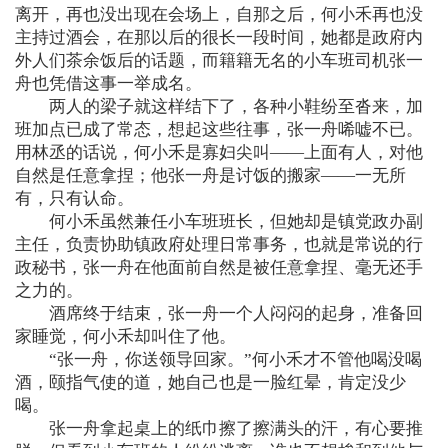
离开，再也没出现在会场上，自那之后，何小禾再也没
主持过酒会，在那以后的很长一段时间，她都是政府内
外人们茶余饭后的话题，而籍籍无名的小车班司机张一
舟也凭借这事一举成名。
两人的梁子就这样结下了，各种小鞋纷至沓来，加
班加点已成了常态，想起这些往事，张一舟唏嘘不已。
用林丞的话说，何小禾是寡妇尖叫——上面有人，对他
自然是任意拿捏；他张一舟是讨饭的搬家——一无所
有，只有认命。
何小禾虽然兼任小车班班长，但她却是镇党政办副
主任，负责协助镇政府处理日常事务，也就是常说的行
政秘书，张一舟在他面前自然是被任意拿捏、毫无还手
之力的。
酒席终于结束，张一舟一个人闷闷的起身，准备回
家睡觉，何小禾却叫住了他。
“张一舟，你送领导回家。”何小禾才不管他喝没喝
酒，颐指气使的道，她自己也是一脸红晕，肯定没少
喝。
张一舟拿起桌上的纸巾擦了擦满头的汗，有心要推