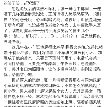
的笑了笑，赶紧溜了！
想起退役后的诸般不顺利，张一舟心中郁闷，一连
灌下几杯酒后醉意渐浓，正所谓酒入愁肠愁更愁，想到
自己的可悲处境，心里暗暗咒骂。退役后，即便是花光
了所有积蓄，也没能留住老娘的性命，去年便撒手人寰
了，临走时握着张一舟的手满脸笑容的挤出几个
字：“娘……解脱了……，你……好好的！”说完就再也
没能睁眼。
这几年在小车班他起得比鸡早,睡得比狗晚,吃得比猪
差,干得比牛多。就因为得罪了小车班的班长何小禾，加
班成了他的常态，只要是下班时间用车，电话总会第一
时间打给他；只要是严寒酷暑、午夜凌晨，总是他出
车，美其名曰为照顾他，让他多赚点补助，实则公报私
仇，给他穿小鞋。
提起两人的恩怨，张一舟清晰记得那次与同为政府
小车班司机的林丞在楼梯口吸烟，不知怎么的就说起了
何小禾。男人凑到一起说起某个女人，尤其是美女，话
题自然不很正经。林丞突然压低声音说道：“我亲眼见到
一辆挂着市里政府牌照的奥迪送她上班，隔着前挡风玻