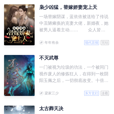
枭少凶猛，替嫁娇妻宠上天
一场替嫁阴谋，蓝依依被送给了传说
中丑陋瘫痪的克妻大佬，新婚夜，她
被男人逼着主动…… 众人皆
知，傅寒枭是A城的疯批活阎王，性
年年有余
情古怪暴戾还克妻，没有哪个女人敢
现代言情
完结
跟他扯上关系。蓝依依做为克妻大佬
的第九任妻子，众人都等着她被横着
不灭武尊
抬出来。 可三天后蓝依依红光
一门被视为垃圾的功法，一个被同门
满面戴着硕大鸽子蛋出现在众人面
视作废人的修炼狂人，在得到一枚阴
前，一个月后她晒出孕检单和无数珠
阳玉佩之后，一切彻底改变。十倍修
宝财产，蓝家人嫉妒红了眼，逼她离
炼速度，令古飞一再突破武道极限。
婚让出傅夫人之位。 蓝依依微
梁家三少
在这个武道已经没落，真正的武道奥
东方玄幻
连载
微一笑，什么也不做只唤了老公两个
义已经失传的腾龙大陆，且看古飞如
字。 于是克妻大佬不克妻，他
何以武逆天，脚踏道术神通，拳打妖
太古葬天决
宠妻上天，蓝家人走着进来爬着出
魔鬼怪，怀抱红颜绝色，成就不灭武