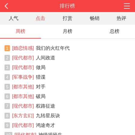
排行榜
人气
点击
打赏
畅销
热评
周榜
月榜
总榜
[婚恋情感]
我们的火红年代
1
[现代都市]
人间政道
2
[现代都市]
做局
3
[军事战争]
猎谍
4
[都市其他]
对手
5
[都市其他]
破局
6
[现代都市]
权路征途
7
[东方玄幻]
九转星辰诀
8
[现代都市]
鸿途奇才
9
[现代都市]
神级插班生