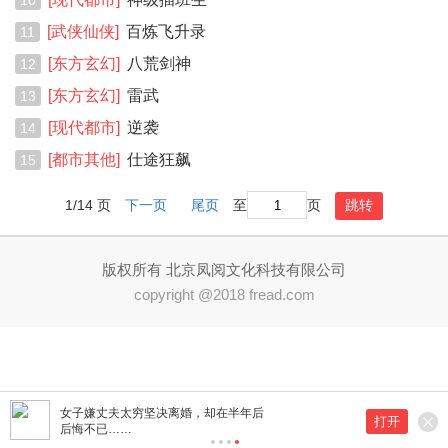
10
[武侠仙侠]
百炼飞升录
11
[东方玄幻]
八荒剑神
12
[东方玄幻]
雷武
13
[现代都市]
逆袭
14
[都市其他]
仕途狂飙
15
1/14 页
下一页
尾页
至
页
跳转
版权所有 北京凤阅文化科技有限公司
copyright @2018 fread.com
女子嫌丈夫太穷坚决离婚，却在半年后
打开
后悔不已……