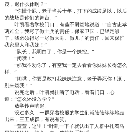
茂，退什么休啊？”
“你懂个屁，老子当兵十年，打下的成绩足以，以后
的战场是你们的舞台。”
叶凯看着学校门口，有些不耐烦地说道：“自古忠孝
两难全，我尽了做士兵的责任，保家卫国，已经足够
了，我必须得尽一尽做大哥、做儿子的责任，回来保护
我家里人和我妹！”
“队长，我明白了，你是一个妹控。”
“闭嘴！”
“那我不劝你了，有空我一定去看看你妹妹长得怎么
样。”
“闭嘴，你要是敢打我妹妹注意，老子弄死你！滚，
别来烦我！”
说完之后，叶凯就挂断了电话，看着门口，心
道：“怎么还没放学？”
放学铃声响起。
没过多久，一群穿着校服的学生们就陆陆续续地走
出来，三五成群，有说有笑。
“萱萱，这里！”叶凯一下子就认出了人群中扎着马