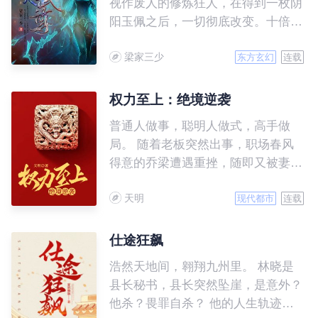
视作废人的修炼狂人，在得到一枚阴
阳玉佩之后，一切彻底改变。十倍修
炼速度，令古飞一再突破武道极限。
梁家三少
在这个武道已经没落，真正的武道奥
东方玄幻
连载
义已经失传的腾龙大陆，且看古飞如
何以武逆天，脚踏道术神通，拳打妖
权力至上：绝境逆袭
魔鬼怪，怀抱红颜绝色，成就不灭武
普通人做事，聪明人做式，高手做
尊！
局。 随着老板突然出事，职场春风
得意的乔梁遭遇重挫，随即又被妻子
背叛，更可怕的是，他发现自己落入
天明
了一个精心布置的圈套……
现代都市
连载
仕途狂飙
浩然天地间，翱翔九州里。 林晓是
县长秘书，县长突然坠崖，是意外？
他杀？畏罪自杀？ 他的人生轨迹逆