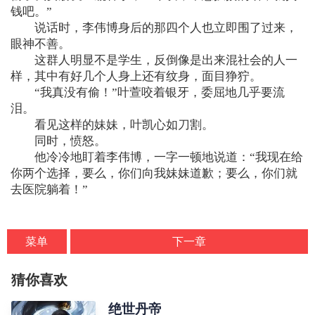
钱吧。”
说话时，李伟博身后的那四个人也立即围了过来，
眼神不善。
这群人明显不是学生，反倒像是出来混社会的人一
样，其中有好几个人身上还有纹身，面目狰狞。
“我真没有偷！”叶萱咬着银牙，委屈地几乎要流
泪。
看见这样的妹妹，叶凯心如刀割。
同时，愤怒。
他冷冷地盯着李伟博，一字一顿地说道：“我现在给
你两个选择，要么，你们向我妹妹道歉；要么，你们就
去医院躺着！”
菜单
下一章
猜你喜欢
绝世丹帝