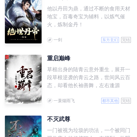
他以丹田为鼎，通过不断的食用天材
地宝，百毒奇宝为辅料，以炼气催
火，炼制金丹！
一剑
东方玄幻
完结
重启巅峰
草根出身的陆青云意外重生，展开一
段草根逆袭的青云之路，世间风云百
态，却看他长袖善舞，左右逢源
一蓑烟雨飞
都市其他
完结
不灭武尊
一门被视为垃圾的功法，一个被同门